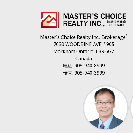
*
Master`s Choice Realty Inc., Brokerage
7030 WOODBINE AVE #905
Markham Ontario L3R 6G2
Canada
电话: 905-940-8999
传真: 905-940-3999